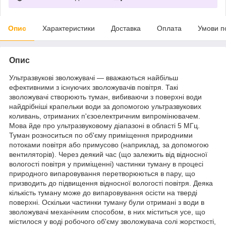
Опис
Характеристики
Доставка
Оплата
Умови п
Опис
Ультразвукові зволожувачі — вважаються найбільш
ефективними з існуючих зволожувачів повітря. Такі
зволожувачі створюють туман, вибиваючи з поверхні води
найдрібніші крапельки води за допомогою ультразвукових
коливань, отриманих п'єзоелектричним випромінювачем.
Мова йде про ультразвуковому діапазоні в області 5 МГц.
Туман розноситься по об'єму приміщення природними
потоками повітря або примусово (наприклад, за допомогою
вентиляторів). Через деякий час (що залежить від відносної
вологості повітря у приміщенні) частинки туману в процесі
природного випаровування перетворюються в пару, що
призводить до підвищення відносної вологості повітря. Деяка
кількість туману може до випаровування осісти на тверді
поверхні. Оскільки частинки туману були отримані з води в
зволожувачі механічним способом, в них міститься усе, що
містилося у воді робочого об'єму зволожувача солі жорсткості,