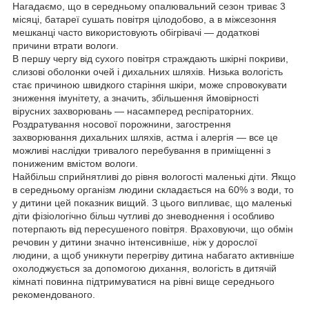
Нагадаємо, що в середньому опалювальний сезон триває 3
місяці, батареї сушать повітря цілодобово, а в міжсезоння
мешканці часто використовують обігрівачі — додаткові
причини втрати вологи.
В першу чергу від сухого повітря страждають шкірні покриви,
слизові оболонки очей і дихальних шляхів. Низька вологість
стає причиною швидкого старіння шкіри, може спровокувати
зниження імунітету, а значить, збільшення ймовірності
вірусних захворювань — насамперед респіраторних.
Роздратування носової порожнини, загострення
захворювання дихальних шляхів, астма і алергія — все це
можливі наслідки тривалого перебування в приміщенні з
пониженим вмістом вологи.
Найбільш сприйнятливі до рівня вологості маленькі діти. Якщо
в середньому організм людини складається на 60% з води, то
у дитини цей показник вищий. З цього випливає, що маленькі
діти фізіологічно більш чутливі до зневоднення і особливо
потерпають від пересушеного повітря. Враховуючи, що обмін
речовин у дитини значно інтенсивніше, ніж у дорослої
людини, а щоб уникнути перегріву дитина набагато активніше
охолоджується за допомогою дихання, вологість в дитячій
кімнаті повинна підтримуватися на рівні вище середнього
рекомендованого.