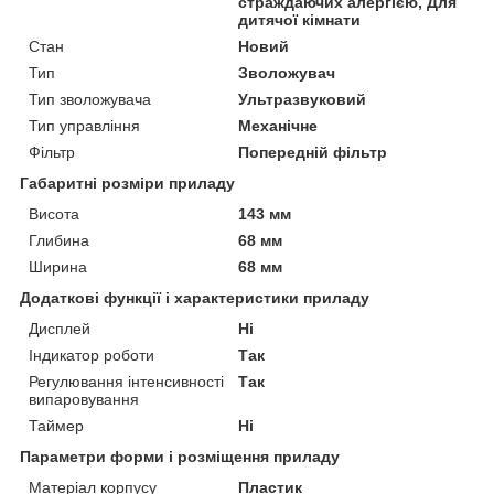
страждаючих алергією, Для
дитячої кімнати
Стан
Новий
Тип
Зволожувач
Тип зволожувача
Ультразвуковий
Тип управління
Механічне
Фільтр
Попередній фільтр
Габаритні розміри приладу
Висота
143 мм
Глибина
68 мм
Ширина
68 мм
Додаткові функції і характеристики приладу
Дисплей
Ні
Індикатор роботи
Так
Регулювання інтенсивності
Так
випаровування
Таймер
Ні
Параметри форми і розміщення приладу
Матеріал корпусу
Пластик