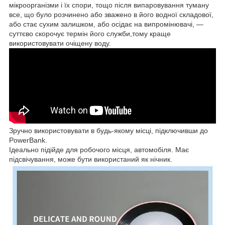
мікроорганізми і їх спори, тощо після випаровування туману
все, що було розчинено або зважено в його водної складової,
або стає сухим залишком, або осідає на випромінювачі, —
суттєво скорочує термін його служби,тому краще
використовувати очіщену воду.
Зручно використовувати в будь-якому місці, підключивши до
PowerBank.
Ідеально підійде для робочого місця, автомобіля. Має
підсвічування, може бути використаний як нічник.