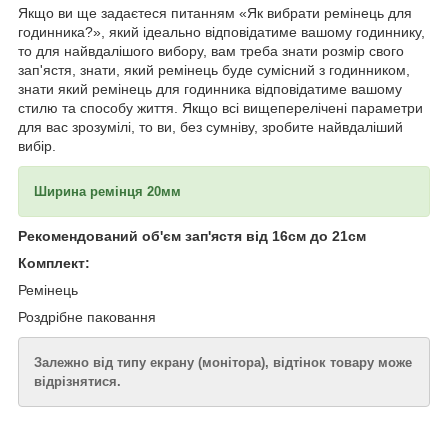
Якщо ви ще задаєтеся питанням «Як вибрати ремінець для
годинника?», який ідеально відповідатиме вашому годиннику,
то для найвдалішого вибору, вам треба знати розмір свого
зап'ястя, знати, який ремінець буде сумісний з годинником,
знати який ремінець для годинника відповідатиме вашому
стилю та способу життя. Якщо всі вищеперелічені параметри
для вас зрозумілі, то ви, без сумніву, зробите найвдаліший
вибір.
Ширина ремінця 20мм
Рекомендований об'єм зап'ястя від 16см до 21см
Комплект:
Ремінець
Роздрібне паковання
Залежно від типу екрану (монітора), відтінок товару може
відрізнятися.