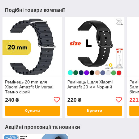
Подібні товари компанії
Ремінець 20 mm для
Ремінець L для Xiaomi
Ремі
Xiaomi Amazfit Universal
Amazfit 20 мм Чорний
Sams
Темно сірий
біли
240
220
221
₴
₴
Купити
Купити
Акційні пропозиції та новинки
–15%