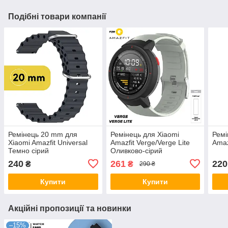
Подібні товари компанії
Ремінець 20 mm для
Ремінець для Xiaomi
Ремі
Xiaomi Amazfit Universal
Amazfit Verge/Verge Lite
Amaz
Темно сірий
Оливково-сірий
240
261
220
₴
₴
290 ₴
Купити
Купити
Акційні пропозиції та новинки
–15%