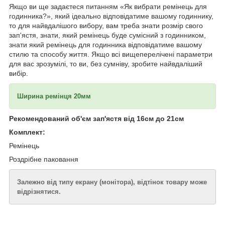
Якщо ви ще задаєтеся питанням «Як вибрати ремінець для
годинника?», який ідеально відповідатиме вашому годиннику,
то для найвдалішого вибору, вам треба знати розмір свого
зап'ястя, знати, який ремінець буде сумісний з годинником,
знати який ремінець для годинника відповідатиме вашому
стилю та способу життя. Якщо всі вищеперелічені параметри
для вас зрозумілі, то ви, без сумніву, зробите найвдаліший
вибір.
Ширина ремінця 20мм
Рекомендований об'єм зап'ястя від 16см до 21см
Комплект:
Ремінець
Роздрібне паковання
Залежно від типу екрану (монітора), відтінок товару може
відрізнятися.