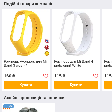
Подібні товари компанії
Ремінець Avengers для Mi
Ремінець для Mi Band 4
Ремі
Band 3 жовтий
рифлений White
риф
160
115
115
₴
₴
Купити
Купити
Акційні пропозиції та новинки
–15%