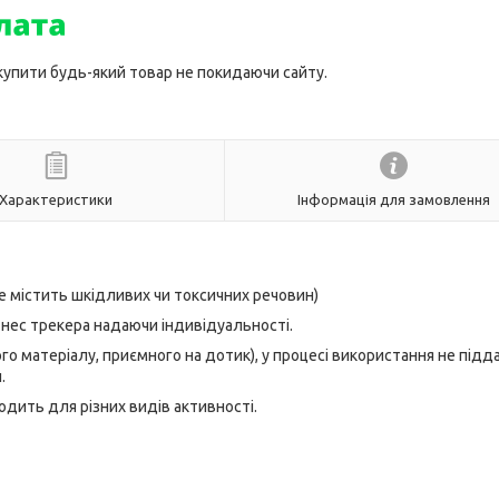
 купити будь-який товар не покидаючи сайту.
Характеристики
Інформація для замовлення
е містить шкідливих чи токсичних речовин)
тнес трекера надаючи індивідуальності.
о матеріалу, приємного на дотик), у процесі використання не підд
.
ходить для різних видів активності.