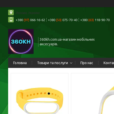
Лозова, Україна
+380
(97)
066-16-62
+380
(50)
075-70-40
+380
(63)
118-90-70
360kh.com.ua-магазин мобільних
аксесуарів.
Головна
Товари та послуги
Про нас
Конта