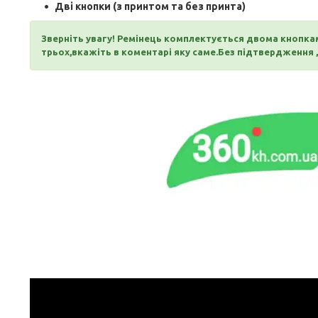
Дві кнопки (з принтом та без принта)
Зверніть увагу! Ремінець комплектується двома кнопка
трьох,вкажіть в коментарі яку саме.Без підтвердження