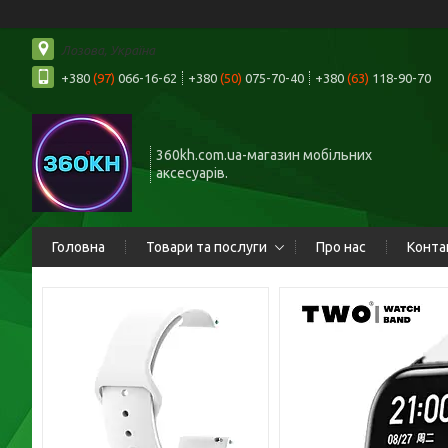
Лозова, Україна
+380
(97)
066-16-62
+380
(50)
075-70-40
+380
(63)
118-90-70
360kh.com.ua-магазин мобільних
аксесуарів.
Головна
Товари та послуги
Про нас
Конта