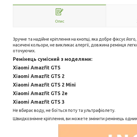
Опис
Зручне та надійне кріплення на кнопці, яка добре фіксує його
насичені кольори, не викликає алергії, довжина ремінця ле
оточуючих.
Ремінець сумісний з моделями:
Xiaomi Amazfit GTS
Xiaomi Amazfit GTS 2
Xiaomi Amazfit GTS 2 Mini
Xiaomi Amazfit GTS 2e
Xiaomi Amazfit GTS 3
Не вбирає воду, не боїться поту та ультрафіолету.
Швидкознімне кріплення, ви можете змінити ремінець одни