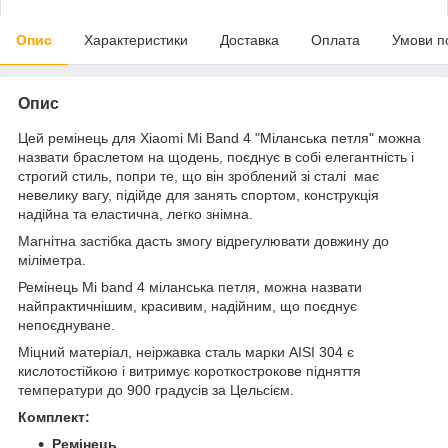
Опис
Характеристики
Доставка
Оплата
Умови п
Опис
Цей ремінець для Xiaomi Mi Band 4 "Міланська петля" можна
назвати браслетом на щодень, поєднує в собі елегантність і
строгий стиль, попри те, що він зроблений зі сталі має
невелику вагу, підійде для занять спортом, конструкція
надійна та еластична, легко знімна.
Магнітна застібка дасть змогу відрегулювати довжину до
міліметра.
Ремінець Mi band 4 міланська петля, можна назвати
найпрактичнішим, красивим, надійним, що поєднує
непоєднуване.
Міцний матеріал, неіржавка сталь марки AISI 304 є
кислотостійкою і витримує короткострокове підняття
температури до 900 градусів за Цельсієм.
Комплект:
Ремінець