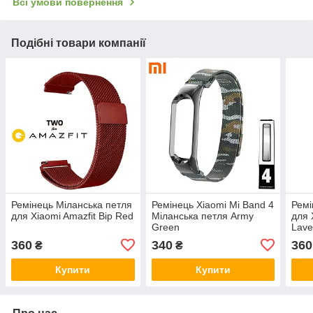
Всі умови повернення
Подібні товари компанії
Ремінець Міланська петля
Ремінець Xiaomi Mi Band 4
Ремі
для Xiaomi Amazfit Bip Red
Міланська петля Army
для 
Green
Lave
360
340
360
₴
₴
Купити
Купити