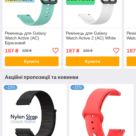
Ремінець для Galaxy
Ремінець для Galaxy
Ремі
Watch Active (AC)
Watch Active 2 (AC) White
Watc
Бірюзовий
187
187
187
₴
₴
220 ₴
220 ₴
Купити
Купити
Акційні пропозиції та новинки
–15%
–15%