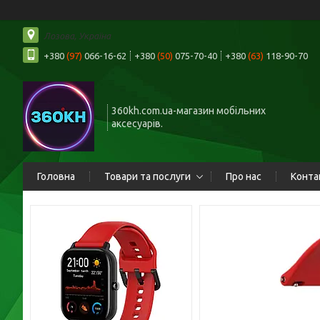
Лозова, Україна
+380
(97)
066-16-62
+380
(50)
075-70-40
+380
(63)
118-90-70
360kh.com.ua-магазин мобільних
аксесуарів.
Головна
Товари та послуги
Про нас
Конта