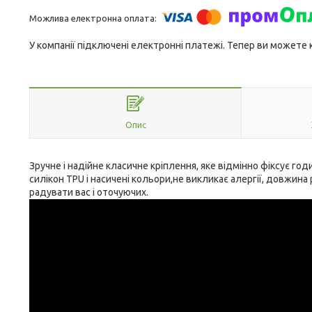
У компанії підключені електронні платежі. Тепер ви можете
Опис
Зручне і надійне класичне кріплення, яке відмінно фіксує го
силікон TPU і насичені кольори,не викликає алергії, довжин
радувати вас і оточуючих.