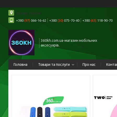
Лозова, Україна
+380
(97)
066-16-62
+380
(50)
075-70-40
+380
(63)
118-90-70
360kh.com.ua-магазин мобільних
аксесуарів.
Головна
Товари та послуги
Про нас
Конта