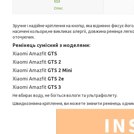
Опис
Зручне і надійне кріплення на кнопці, яка відмінно фіксує йог
насичені кольори,не викликає алергії, довжина ремінця легк
оточуючих.
Ремінець сумісний з моделями:
Xiaomi Amazfit
GTS
Xiaomi Amazfit
GTS 2
Xiaomi Amazfit
GTS 2 Mini
Xiaomi Amazfit
GTS 2e
Xiaomi Amazfit
GTS 3
Не вбирає воду, не боїться вологи та ультрафіолету.
Швидкознімна кріплення, ви можете змінити ремінець одним