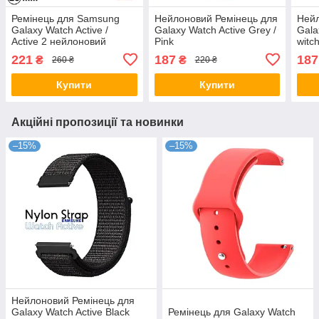
Ремінець для Samsung
Нейлоновий Ремінець для
Нейл
Galaxy Watch Active /
Galaxy Watch Active Grey /
Gala
Active 2 нейлоновий
Pink
witc
Червоний з білим
221
187
187
₴
₴
260 ₴
220 ₴
Купити
Купити
Акційні пропозиції та новинки
–15%
–15%
Нейлоновий Ремінець для
Galaxy Watch Active Black
Ремінець для Galaxy Watch