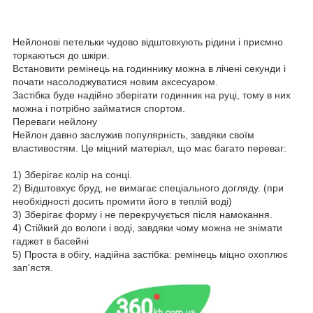
Нейлонові петельки чудово відштовхують рідини і приємно
торкаються до шкіри.
Встановити ремінець на годиннику можна в лічені секунди і
почати насолоджуватися новим аксесуаром.
Застібка буде надійно зберігати годинник на руці, тому в них
можна і потрібно займатися спортом.
Переваги нейлону
Нейлон давно заслужив популярність, завдяки своїм
властивостям. Це міцний матеріал, що має багато переваг:
1) Зберігає колір на сонці.
2) Відштовхує бруд, не вимагає спеціального догляду. (при
необхідності досить промити його в теплій воді)
3) Зберігає форму і не перекручується після намокання.
4) Стійкий до вологи і воді, завдяки чому можна не знімати
гаджет в басейні
5) Проста в обігу, надійна застібка: ремінець міцно охоплює
зап'ястя.