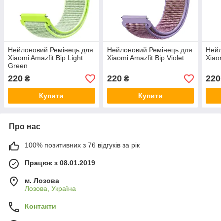
Нейлоновий Ремінець для
Нейлоновий Ремінець для
Нейл
Xiaomi Amazfit Bip Light
Xiaomi Amazfit Bip Violet
Xiao
Green
220
220
220
₴
₴
Купити
Купити
Про нас
100% позитивних з 76 відгуків за рік
Працює з 08.01.2019
м. Лозова
Лозова, Україна
Контакти