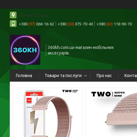
Лозова, Україна
+380
(97)
066-16-62
+380
(50)
075-70-40
+380
(63)
118-90-70
360kh.com.ua-магазин мобільних
аксесуарів.
Головна
Товари та послуги
Про нас
Конта