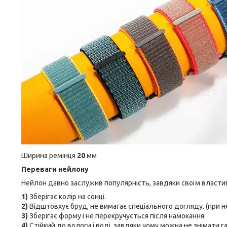
Ширина ремінця
20
мм
Переваги нейлону
Нейлон давно заслужив популярність, завдяки своїм властив
1)
Зберігає колір на сонці.
2)
Відштовхує бруд, не вимагає спеціального догляду. (при н
3)
Зберігає форму і не перекручується після намокання.
4)
Стійкий до вологи і воді, завдяки чому можна не знімати г