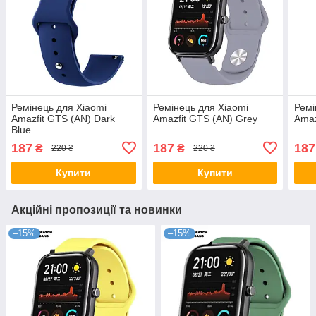
Ремінець для Xiaomi
Ремінець для Xiaomi
Ремі
Amazfit GTS (AN) Dark
Amazfit GTS (AN) Grey
Amaz
Blue
187
187
187
₴
₴
220 ₴
220 ₴
Купити
Купити
Акційні пропозиції та новинки
–15%
–15%