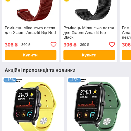
Ремінець Міланська петля
Ремінець Міланська петля
Ремі
для Xiaomi Amazfit Bip Red
для Xiaomi Amazfit Bip
Amaz
Black
петл
306
306
306
₴
₴
360 ₴
360 ₴
Купити
Купити
Акційні пропозиції та новинки
–15%
–15%