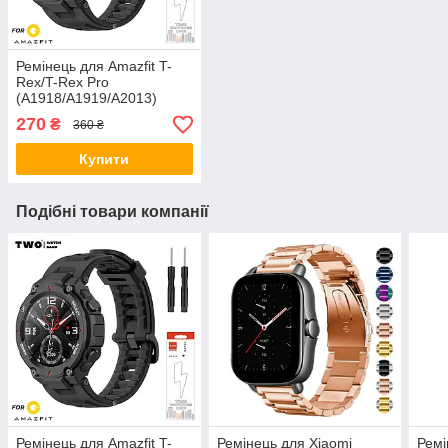
Ремінець для Amazfit T-
Rex/T-Rex Pro
(A1918/A1919/A2013)
Чорний
270
₴
360 ₴
Купити
Подібні товари компанії
Ремінець для Amazfit T-
Ремінець для Xiaomi
Ремі