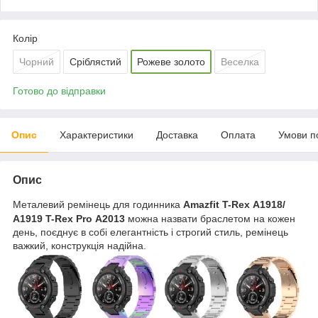
Колір
Чорний
Сріблястий
Рожеве золото
Веселка
Готово до відправки
Опис
Характеристики
Доставка
Оплата
Умови п
Опис
Металевий ремінець для годинника
Amazfit T-Rex А1918/
А1919 T-Rex Pro А2013
можна назвати браслетом на кожен
день, поєднує в собі елегантність і строгий стиль, ремінець
важкий, конструкція надійна.