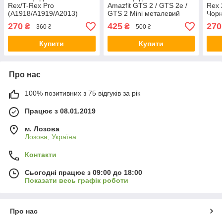
Rex/T-Rex Pro
Amazfit GTS 2 / GTS 2e /
Rex 
(A1918/A1919/A2013)
GTS 2 Mini металевий
Чор
Чорний
Рожеве золото
270
425
270
₴
₴
360 ₴
500 ₴
Купити
Купити
Про нас
100% позитивних з 75 відгуків за рік
Працює з 08.01.2019
м. Лозова
Лозова, Україна
Контакти
Сьогодні працює з 09:00 до 18:00
Показати весь графік роботи
Про нас