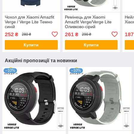
Чохол для Xiaomi Amazfit
Ремінець для Xiaomi
Нейл
Verge / Verge Lite Темно
Amazfit Verge/Verge Lite
Xiao
синій
Оливково-сірий
252
261
187
₴
₴
280 ₴
290 ₴
Купити
Купити
Акційні пропозиції та новинки
–10%
–10%