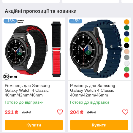
Акційні пропозиції та новинки
–15%
–15%
Ремінець для Samsung
Ремінець для Samsung
Galaxy Watch 4 Classic
Galaxy Watch 4 Classic
40mm/42mm/46mm
40mm/42mm/46mm
нейлоновий Чорний з
силіконовий 20 mm Темно
Готово до відправки
Готово до відправки
червоним
синій
221
204
₴
₴
260 ₴
240 ₴
Купити
Купити