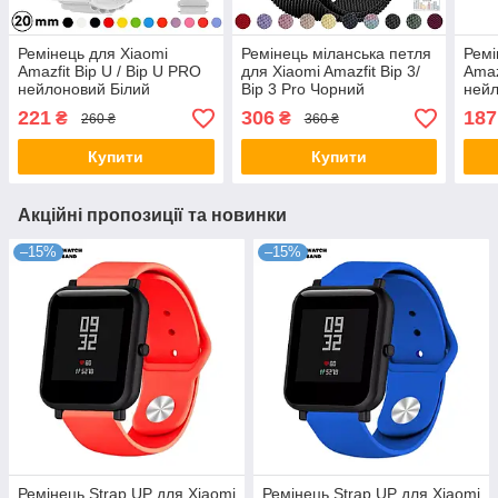
Ремінець для Xiaomi
Ремінець міланська петля
Ремі
Amazfit Bip U / Bip U PRO
для Xiaomi Amazfit Bip 3/
Amaz
нейлоновий Білий
Bip 3 Pro Чорний
нейл
кор
221
306
187
₴
₴
260 ₴
360 ₴
Купити
Купити
Акційні пропозиції та новинки
–15%
–15%
Ремінець Strap UP для Xiaomi
Ремінець Strap UP для Xiaomi