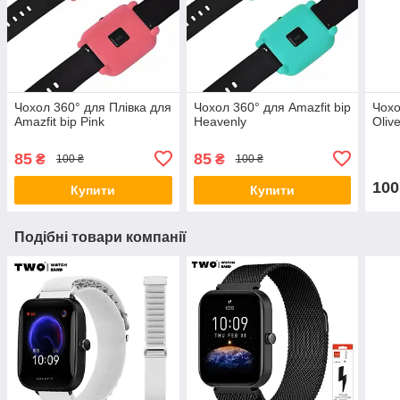
Чохол 360° для Плівка для
Чохол 360° для Amazfit bip
Чохо
Amazfit bip Pink
Heavenly
Oliv
85
85
₴
₴
100 ₴
100 ₴
100
Купити
Купити
Подібні товари компанії