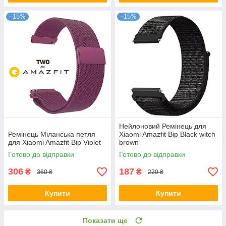
–15%
–15%
Нейлоновий Ремінець для
Ремінець Міланська петля
Xiaomi Amazfit Bip Black witch
для Xiaomi Amazfit Bip Violet
brown
Готово до відправки
Готово до відправки
306
187
₴
₴
360 ₴
220 ₴
Купити
Купити
Показати ще