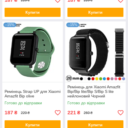
187
187
₴
₴
220 ₴
220 ₴
Купити
Купити
–15%
–15%
Ремінець для Xiaomi Amazfit
Ремінець Strap UP для Xiaomi
Bip/Bip lite/Bip S/Bip S lite
Amazfit Bip olive
нейлоновий Чорний
Готово до відправки
Готово до відправки
187
221
₴
₴
220 ₴
260 ₴
Купити
Купити