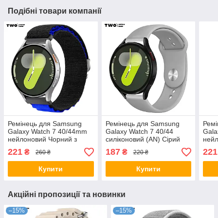
Подібні товари компанії
Ремінець для Samsung
Ремінець для Samsung
Ремі
Galaxy Watch 7 40/44mm
Galaxy Watch 7 40/44
Gala
нейлоновий Чорний з
силіконовий (AN) Сірий
нейл
синім
221
187
221
₴
₴
260 ₴
220 ₴
Купити
Купити
Акційні пропозиції та новинки
–15%
–15%