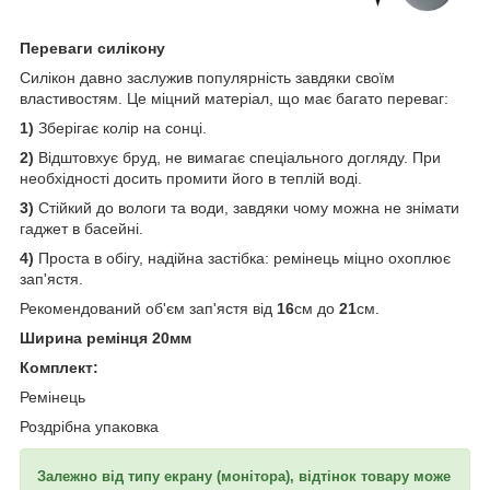
Переваги силікону
Силікон давно заслужив популярність завдяки своїм
властивостям. Це міцний матеріал, що має багато переваг:
1)
Зберігає колір на сонці.
2)
Відштовхує бруд, не вимагає спеціального догляду. При
необхідності досить промити його в теплій воді.
3)
Стійкий до вологи та води, завдяки чому можна не знімати
гаджет в басейні.
4)
Проста в обігу, надійна застібка: ремінець міцно охоплює
зап'ястя.
Рекомендований об'єм зап'ястя від
16
см до
21
см.
Ширина ремінця 20мм
Комплект:
Ремінець
Роздрібна упаковка
Залежно від типу екрану (монітора), відтінок товару може