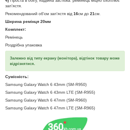
4)
Проста в обігу, надійна застібка: ремінець міцно охоплює
зап'ястя.
Рекомендований об'єм зап'ястя від
16
см до
21
см.
Ширина ремінця 20мм
Комплект:
Ремінець
Роздрібна упаковка
Залежно від типу екрану (монітора), відтінок товару може
відрізнятися.
Сумісність:
Samsung Galaxy Watch 6 43mm (SM-R950)
Samsung Galaxy Watch 6 43mm LTE (SM-R955)
Samsung Galaxy Watch 6 47mm (SM-R960)
Samsung Galaxy Watch 6 47mm LTE (SM-R965)