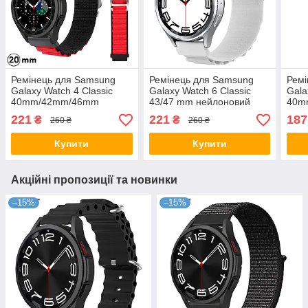
Ремінець для Samsung
Ремінець для Samsung
Ремі
Galaxy Watch 4 Classic
Galaxy Watch 6 Classic
Gala
40mm/42mm/46mm
43/47 mm нейлоновий
40m
нейлоновий Чорний з
Білий
ней
221
221
187
₴
₴
260 ₴
260 ₴
червоним
Купити
Купити
Акційні пропозиції та новинки
–15%
–15%