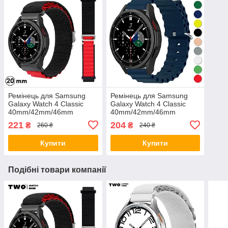
Ремінець для Samsung
Ремінець для Samsung
Galaxy Watch 4 Classic
Galaxy Watch 4 Classic
40mm/42mm/46mm
40mm/42mm/46mm
нейлоновий Чорний з
силіконовий 20 mm Темно
221
204
₴
₴
260 ₴
240 ₴
червоним
синій
Купити
Купити
Подібні товари компанії